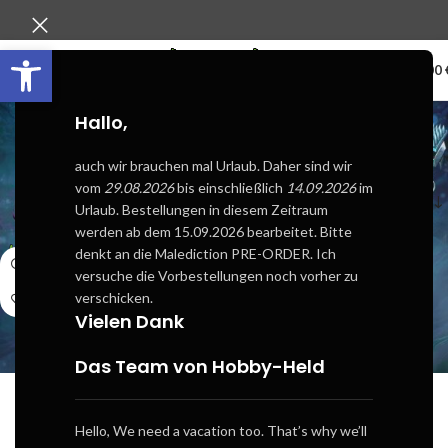
Werkzeugleiste öffnen
0
MENÜ
0,00
NPCs / Türme Modelle
Hallo,
(TEO)
auch wir brauchen mal Urlaub. Daher sind wir
vom
29.08.2026
bis einschließlich
14.09.2026
im
Start
The Exalted Ones
NPCs / Türme Modelle (TEO)
Urlaub. Bestellungen in diesem Zeitraum
werden ab dem 15.09.2026 bearbeitet. Bitte
denkt an die Malediction PRE-ORDER. Ich
versuche die Vorbestellungen noch vorher zu
verschicken.
Vielen Dank
Das Team von Hobby-Held
Hello, We need a vacation too. That’s why we’ll