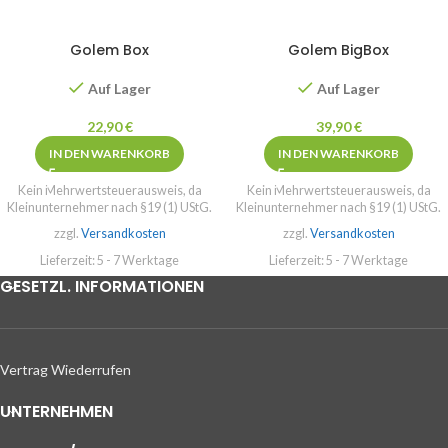
Golem Box
Golem BigBox
Auf Lager
Auf Lager
22,90
€
39,90
€
IN DEN WARENKORB
IN DEN WARENKORB
Kein Mehrwertsteuerausweis, da
Kein Mehrwertsteuerausweis, da
Kleinunternehmer nach §19 (1) UStG.
Kleinunternehmer nach §19 (1) UStG.
zzgl.
Versandkosten
zzgl.
Versandkosten
Lieferzeit:
5 - 7 Werktage
Lieferzeit:
5 - 7 Werktage
GESETZL. INFORMATIONEN
Vertrag Wiederrufen
UNTERNEHMEN